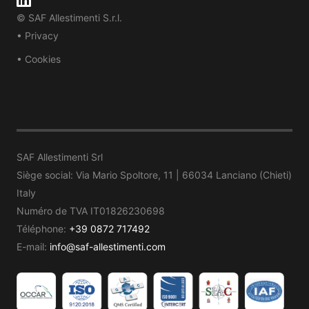
© SAF Allestimenti S.r.l.
• Privacy
• Cookies
SAF Allestimenti Srl
Siège social: Via Mario Spoltore, 11 | 66034 Lanciano (Chieti)
Italy
Numéro de TVA IT01826230698
Téléphone:
+39 0872 717492
E-mail:
info@saf-allestimenti.com