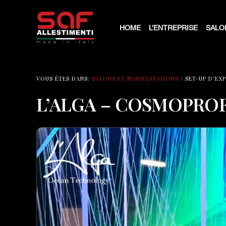
HOME
L’ENTREPRISE
SALO
VOUS ÊTES DANS:
SALONS ET MANIFESTATIONS
/ SET-UP D’EX
L’ALGA – COSMOPROF