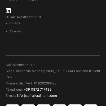
© SAF Allestimenti S.r.l.
• Privacy
• Cookies
SAF Allestimenti Srl
Siège social: Via Mario Spoltore, 11 | 66034 Lanciano (Chieti)
Italy
Numéro de TVA IT01826230698
Téléphone:
+39 0872 717492
E-mail:
info@saf-allestimenti.com