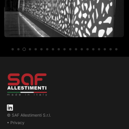
© SAF Allestimenti S.r.l.
• Privacy