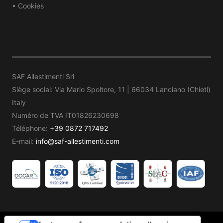
• Cookies
SAF Allestimenti Srl
Siège social: Via Mario Spoltore, 11 | 66034 Lanciano (Chieti)
Italy
Numéro de TVA IT01826230698
Téléphone:
+39 0872 717492
E-mail:
info@saf-allestimenti.com