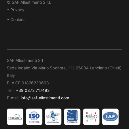
© SAF Allestimenti S.r.l.
• Privacy
• Cookies
SAF Allestimenti Srl
Sede legale: Via Mario Spoltore, 11 | 66034 Lanciano (Chieti)
Italy
PI e CF 01826230698
Tel.:
+39 0872 717492
E-mail:
info@saf-allestimenti.com