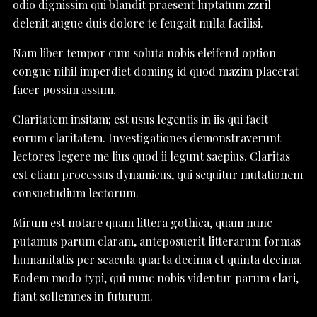
odio dignissim qui blandit praesent luptatum zzril
delenit augue duis dolore te feugait nulla facilisi.
Nam liber tempor cum soluta nobis eleifend option
congue nihil imperdiet doming id quod mazim placerat
facer possim assum.
Claritatem insitam; est usus legentis in iis qui facit
eorum claritatem. Investigationes demonstraverunt
lectores legere me lius quod ii legunt saepius. Claritas
est etiam processus dynamicus, qui sequitur mutationem
consuetudium lectorum.
Mirum est notare quam littera gothica, quam nunc
putamus parum claram, anteposuerit litterarum formas
humanitatis per seacula quarta decima et quinta decima.
Eodem modo typi, qui nunc nobis videntur parum clari,
fiant sollemnes in futurum.