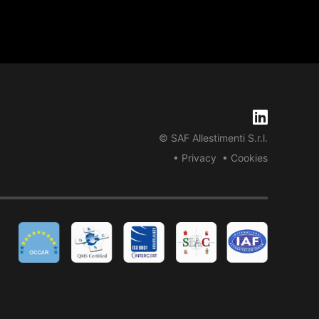
© SAF Allestimenti S.r.l.
• Privacy
• Cookies